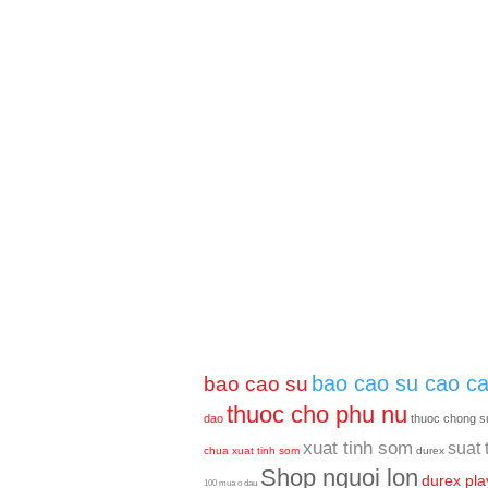
bao cao su cao c
bao cao su
thuoc cho phu nu
dao
thuoc chong s
xuat tinh som
suat 
chua xuat tinh som
durex
Shop nguoi lon
durex pla
100 mua o dau