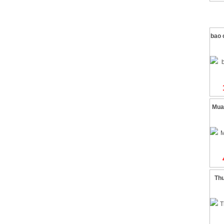
bao 
Mua
Th