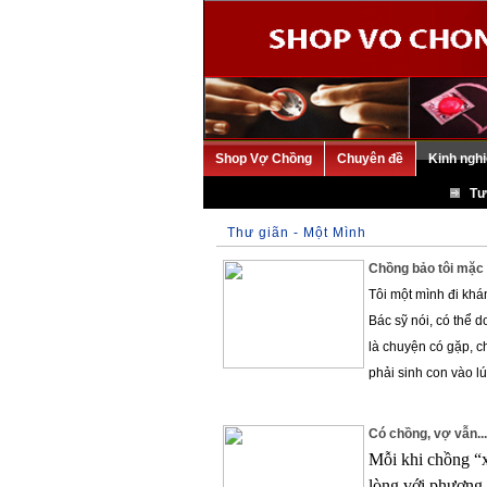
Shop Vợ Chồng
Chuyên đề
Kinh ngh
Tư
Thư giãn - Một Mình
Chồng bảo tôi mặc 
Tôi một mình đi khá
Bác sỹ nói, có thể d
là chuyện có gặp, c
phải sinh con vào lú
Có chồng, vợ vẫn...
Mỗi khi chồng “x
lòng với phương