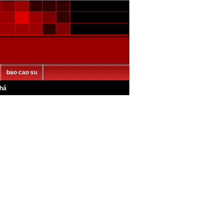
bao cao su
há