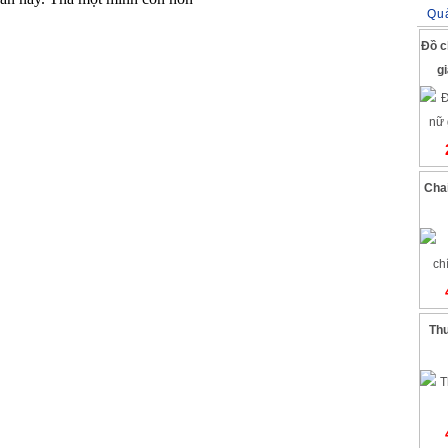
Qu
Đồ c
g
Chai
Thu