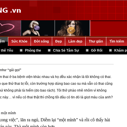
iệm
Sức Khỏe
Đời sống
Đẹp
Làm đẹp
Thư giãn
Tìm kiếm
 thế Yêu
Phòng the
Chia Sẻ Tâm Sự
Gỡ Rối
Khám p
như “gái gọi”
m thai ở ba bệnh viện khác nhau và họ đều xác nhận là tôi không có thai.
o que thử thai bị lỗi, còn trường hợp dùng bao cao su mà vẫn có thai cũng
hứ không phải là hiếm (do bao rách). Tôi thở phào nhẽ nhõm vì không
c này… vì nếu có thai thật thì chồng tôi đâu có tin đó là giọt máu của anh?
 một mình
ong việc", lăn ra ngủ, Diễm lại “một mình” và rồi cô thấy hài
 án này. Thà một mình còn hơn