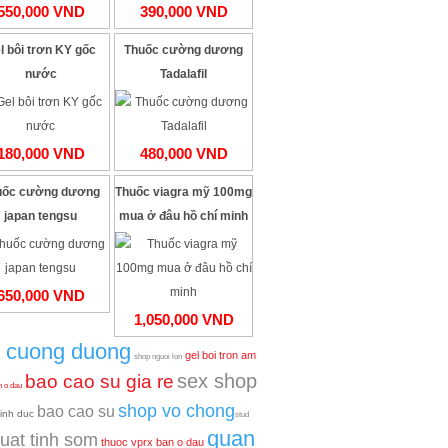
550,000 VND
390,000 VND
l bôi trơn KY gốc
Thuốc cường dương
nước
Tadalafil
180,000 VND
480,000 VND
uốc cường dương
Thuốc viagra mỹ 100mg
japan tengsu
mua ở đâu hồ chí minh
650,000 VND
1,050,000 VND
an cuong duong
gel boi tron am
shop nguoi lon
sex shop
bao cao su gia re
n o dau
shop vo chong
bao cao su
inh duc
stud
quan
xuat tinh som
thuoc vprx ban o dau