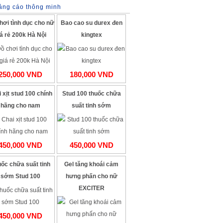
ảng cáo thông minh
hơi tình dục cho nữ
Bao cao su durex đen
iá rẻ 200k Hà Nội
kingtex
250,000 VND
180,000 VND
 xịt stud 100 chính
Stud 100 thuốc chữa
hãng cho nam
suất tinh sớm
450,000 VND
450,000 VND
ốc chữa suất tinh
Gel tăng khoái cảm
sớm Stud 100
hưng phấn cho nữ
EXCITER
450,000 VND