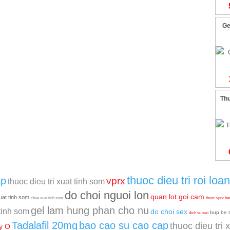
Ge
Th
thuoc dieu tri roi lo
ap
vprx
thuoc dieu tri xuat tinh som
do choi nguoi lon
quan lot goi cam
uat tinh som
chua xuat tinh som
thuoc vprx ba
gel lam hung phan cho nu
tinh som
do choi sex
bup be t
dich vu seo
Tadalafil 20mg
bao cao su cao cap
thuoc dieu tri 
y O